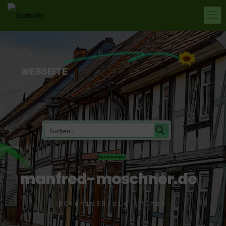
WEBSEITE
Datenschutz
manfred-moschner.de
Bündnis90/die grünen