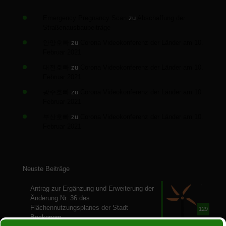
Emergency Pregnancy Scan
zu
Abschaffung der
Straßenausbaubeiträge
안양호빠
zu
Corona Videokonferenz der Länder am 10.
Februar 2021
대전호빠
zu
Corona Videokonferenz der Länder am 10.
Februar 2021
광주호빠
zu
Corona Videokonferenz der Länder am 10.
Februar 2021
부산호빠
zu
Corona Videokonferenz der Länder am 10.
Februar 2021
Neuste Beiträge
Antrag zur Ergänzung und Erweiterung der
Änderung Nr. 36 des
Flächennutzungsplanes der Stadt
129
Bockenem