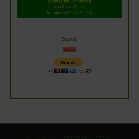
(Montag bis Donnerstag
von 9 bis 16 Uhr;
freitags von 9 bis 12 Uhr)
Spende
Donate
Webseite von
"manfred-moschner.de"