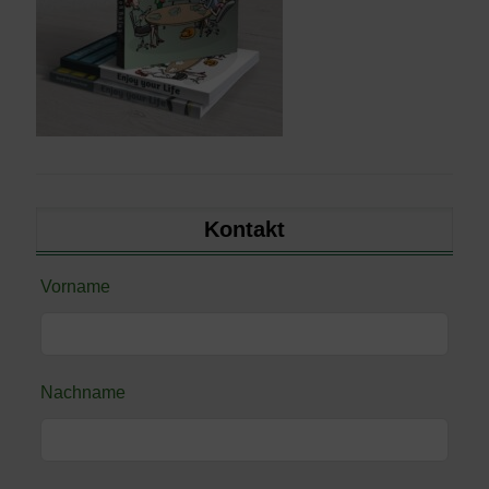
Kontakt
Lass
Vorname
dieses
Feld
leer
Nachname