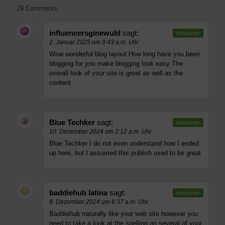
29 Comments
influencersginewuld
sagt:
Antworten
2. Januar 2025 um 9:43 a.m. Uhr
Wow wonderful blog layout How long have you been
blogging for you make blogging look easy The
overall look of your site is great as well as the
content
Blue Techker
sagt:
Antworten
10. Dezember 2024 um 2:12 a.m. Uhr
Blue Techker
I do not even understand how I ended
up here, but I assumed this publish used to be great
baddiehub latina
sagt:
Antworten
8. Dezember 2024 um 6:37 a.m. Uhr
Baddiehub
naturally like your web site however you
need to take a look at the spelling on several of your