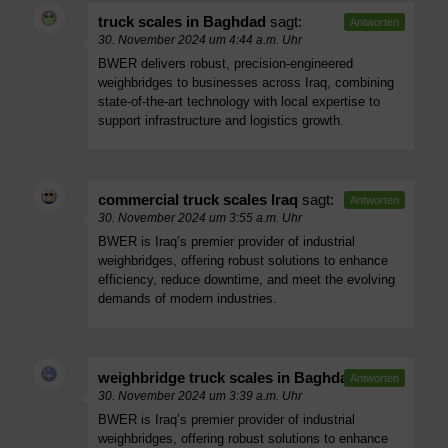
truck scales in Baghdad
sagt:
Antworten
30. November 2024 um 4:44 a.m. Uhr
BWER delivers robust, precision-engineered
weighbridges to businesses across Iraq, combining
state-of-the-art technology with local expertise to
support infrastructure and logistics growth.
commercial truck scales Iraq
sagt:
Antworten
30. November 2024 um 3:55 a.m. Uhr
BWER is Iraq’s premier provider of industrial
weighbridges, offering robust solutions to enhance
efficiency, reduce downtime, and meet the evolving
demands of modern industries.
weighbridge truck scales in Baghdad
sagt:
Antworten
30. November 2024 um 3:39 a.m. Uhr
BWER is Iraq’s premier provider of industrial
weighbridges, offering robust solutions to enhance