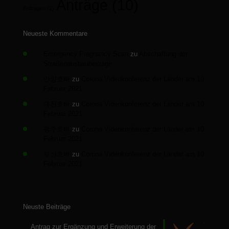
Anträge
(10)
Anfragen
(2)
Neueste Kommentare
Emergency Pregnancy Scan
zu
Abschaffung der
Straßenausbaubeiträge
안양호빠
zu
Corona Videokonferenz der Länder am 10.
Februar 2021
대전호빠
zu
Corona Videokonferenz der Länder am 10.
Februar 2021
광주호빠
zu
Corona Videokonferenz der Länder am 10.
Februar 2021
부산호빠
zu
Corona Videokonferenz der Länder am 10.
Februar 2021
Neuste Beiträge
Antrag zur Ergänzung und Erweiterung der