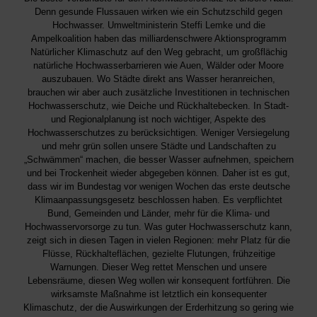
Denn gesunde Flussauen wirken wie ein Schutzschild gegen
Hochwasser. Umweltministerin Steffi Lemke und die
Ampelkoalition haben das milliardenschwere Aktionsprogramm
Natürlicher Klimaschutz auf den Weg gebracht, um großflächig
natürliche Hochwasserbarrieren wie Auen, Wälder oder Moore
auszubauen. Wo Städte direkt ans Wasser heranreichen,
brauchen wir aber auch zusätzliche Investitionen in technischen
Hochwasserschutz, wie Deiche und Rückhaltebecken. In Stadt-
und Regionalplanung ist noch wichtiger, Aspekte des
Hochwasserschutzes zu berücksichtigen. Weniger Versiegelung
und mehr grün sollen unsere Städte und Landschaften zu
„Schwämmen“ machen, die besser Wasser aufnehmen, speichern
und bei Trockenheit wieder abgegeben können. Daher ist es gut,
dass wir im Bundestag vor wenigen Wochen das erste deutsche
Klimaanpassungsgesetz beschlossen haben. Es verpflichtet
Bund, Gemeinden und Länder, mehr für die Klima- und
Hochwasservorsorge zu tun. Was guter Hochwasserschutz kann,
zeigt sich in diesen Tagen in vielen Regionen: mehr Platz für die
Flüsse, Rückhalteflächen, gezielte Flutungen, frühzeitige
Warnungen. Dieser Weg rettet Menschen und unsere
Lebensräume, diesen Weg wollen wir konsequent fortführen. Die
wirksamste Maßnahme ist letztlich ein konsequenter
Klimaschutz, der die Auswirkungen der Erderhitzung so gering wie