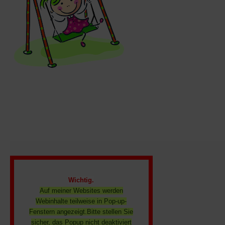
Wichtig.
Auf meiner Websites werden
Webinhalte teilweise in Pop-up-
Fenstern angezeigt.Bitte stellen Sie
sicher, das Popup nicht deaktiviert