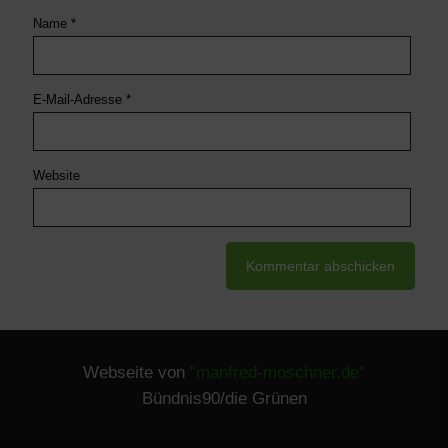
Name
*
E-Mail-Adresse
*
Website
Webseite von
"manfred-moschner.de"
Bündnis90/die Grünen