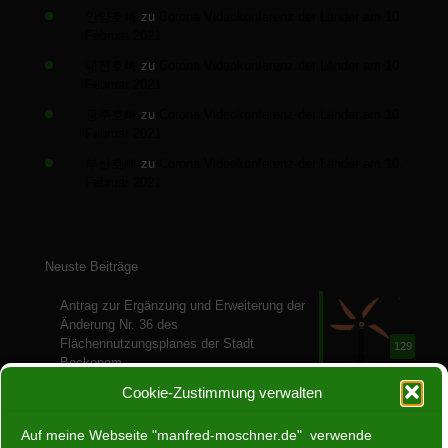
안양호빠
zu
Corona Videokonferenz der Länder am 10.
Februar 2021
대전호빠
zu
Corona Videokonferenz der Länder am 10.
Februar 2021
광주호빠
zu
Corona Videokonferenz der Länder am 10.
Februar 2021
부산호빠
zu
Corona Videokonferenz der Länder am 10.
Februar 2021
Neuste Beiträge
Antrag zur Ergänzung und Erweiterung der
Änderung Nr. 36 des
Flächennutzungsplanes der Stadt
129
Bockenem
28. Juli 2024
Cookie-Zustimmung verwalten
Ein Jahr ohne Atomenergie
Auf meine Webseite "manfred-moschner.de" verwende