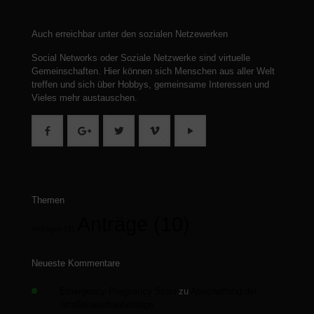
Auch erreichbar unter den sozialen Netzewerken
Social Networks oder Soziale Netzwerke sind virtuelle
Gemeinschaften.
Hier können sich Menschen aus aller Welt
treffen und sich über Hobbys, gemeinsame Interessen und
Vieles mehr austauschen.
Themen
Anträge
(10)
Anfragen
(2)
Neueste Kommentare
Emergency Pregnancy Scan
zu
Abschaffung der
Straßenausbaubeiträge