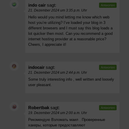
indo cair
sagt:
Antworten
21. Dezember 2024 um 3:35 p.m. Uhr
Hello would you mind letting me know which web
host you’re utilizing? I’ve loaded your blog in 3
different browsers and I must say this blog loads a
lot quicker then most. Can you recommend a good
internet hosting provider at a reasonable price?
Cheers, I appreciate it!
indocair
sagt:
Antworten
21. Dezember 2024 um 2:44 p.m. Uhr
Some truly interesting info , well written and loosely
user pleasant.
Robertbak
sagt:
Antworten
19. Dezember 2024 um 2:00 a.m. Uhr
Рекомендую
Взломать маил
. Проверенные
хакеры, которые предоставляют