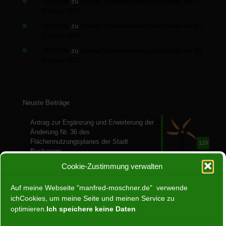
대전호빠
zu
Corona Videokonferenz der Länder am 10.
Februar 2021
광주호빠
zu
Corona Videokonferenz der Länder am 10.
Februar 2021
부산호빠
zu
Corona Videokonferenz der Länder am 10.
Februar 2021
Neuste Beiträge
Antrag zur Ergänzung und Erweiterung der
Änderung Nr. 36 des
Flächennutzungsplanes der Stadt
129
Bockenem
28. Juli 2024
Cookie-Zustimmung verwalten
Ein Jahr ohne Atomenergie
Auf meine Webseite "manfred-moschner.de" verwende
30. April 2024
ichCookies, um meine Seite und meinen Service zu
66
optimieren.
Ich speichere keine Daten
Programm zur Europawahl: Was uns