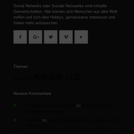
Social Networks oder Soziale Netzwerke sind virtuelle
Gemeinschaften.
Hier können sich Menschen aus aller Welt
treffen und sich über Hobbys, gemeinsame Interessen und
Vieles mehr austauschen.
Themen
Anträge
(10)
Anfragen
(2)
Neueste Kommentare
Emergency Pregnancy Scan
zu
Abschaffung der
Straßenausbaubeiträge
안양호빠
zu
Corona Videokonferenz der Länder am 10.
Februar 2021