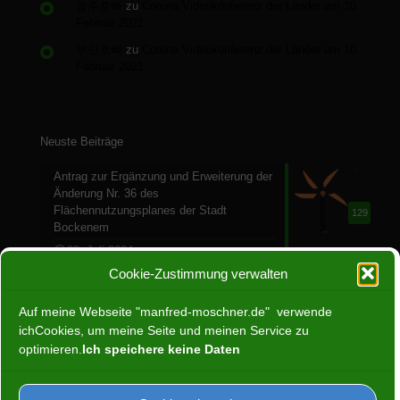
광주호빠
zu
Corona Videokonferenz der Länder am 10.
Februar 2021
부산호빠
zu
Corona Videokonferenz der Länder am 10.
Februar 2021
Neuste Beiträge
Antrag zur Ergänzung und Erweiterung der
Änderung Nr. 36 des
Flächennutzungsplanes der Stadt
129
Bockenem
28. Juli 2024
Cookie-Zustimmung verwalten
Ein Jahr ohne Atomenergie
30. April 2024
Auf meine Webseite "manfred-moschner.de" verwende
66
ichCookies, um meine Seite und meinen Service zu
optimieren.
Ich speichere keine Daten
Programm zur Europawahl: Was uns
schützt.