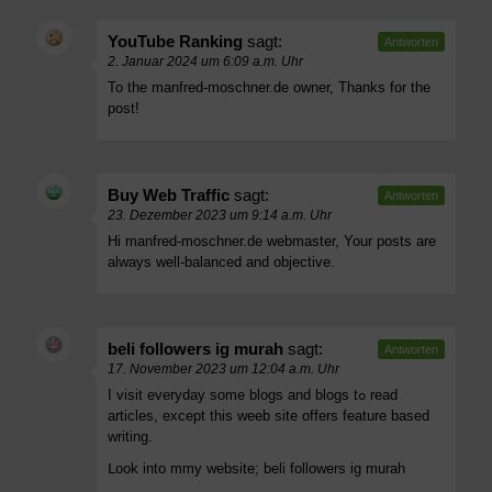
YouTube Ranking
sagt:
Antworten
2. Januar 2024 um 6:09 a.m. Uhr
To the manfred-moschner.de owner, Thanks for the
post!
Buy Web Traffic
sagt:
Antworten
23. Dezember 2023 um 9:14 a.m. Uhr
Hi manfred-moschner.de webmaster, Your posts are
always well-balanced and objective.
beli followers ig murah
sagt:
Antworten
17. November 2023 um 12:04 a.m. Uhr
I visit everyday ѕome blogs and blogs tߋ rеad
articles, еxcept thіs weeb site offers feature based
writing.
ᒪook into mmy website;
beli followers ig murah