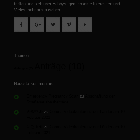
treffen und sich über Hobbys, gemeinsame Interessen und
Vieles mehr austauschen.
Themen
Anträge
(10)
Anfragen
(2)
Neueste Kommentare
Emergency Pregnancy Scan
zu
Abschaffung der
Straßenausbaubeiträge
안양호빠
zu
Corona Videokonferenz der Länder am 10.
Februar 2021
대전호빠
zu
Corona Videokonferenz der Länder am 10.
Februar 2021