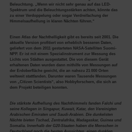
Beleuchtung. „Wenn wir nicht sehr genau auf das LED-
Spektrum und die Beleuchtungsstärken achten, könnte das
zu einer Verdoppelung oder sogar Verdreifachung der
Himmelsaufhellung in klaren Nächten führen.“
Einen Atlas der Nachthelligkeit gibt es bereits seit 2001. Die
aktuelle Version profitiert von erheblich besseren Daten,
geliefert von dem 2011 gestarteten NASA-Satelliten Suomi-
NPP. Er ist mit einem Spezialinstrument zur Messung des
Lichts von Städten ausgestattet. Die von diesem Gerät
erhaltenen Daten wurden dann mithilfe von Messungen auf
der Erdoberfläche geeicht, die an nahezu 21 000 Orten
weltweit stattfanden. Darunter waren Tausende Messungen
von „Citizen Scientists“, also Hobbyforschern, die sich an
dem Projekt beteiligen konnten.
Die stärkste Aufhellung des Nachthimmels fanden Falchi und
seine Kollegen in Singapur, Kuwait, Katar, den Vereinigten
Arabischen Emiraten und Saudi-Arabien. Die dunkelsten
Nächte bieten Tschad, Zentralafrika, Madagaskar, Guinea und
Somalia. Innerhalb der G20-Staaten haben die Menschen in
Deutschland noch die besten Aussichten, einen dunklen