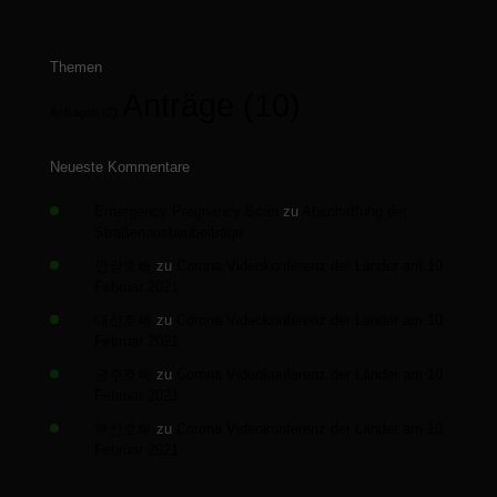
Themen
Anträge
(10)
Anfragen
(2)
Neueste Kommentare
Emergency Pregnancy Scan
zu
Abschaffung der
Straßenausbaubeiträge
안양호빠
zu
Corona Videokonferenz der Länder am 10.
Februar 2021
대전호빠
zu
Corona Videokonferenz der Länder am 10.
Februar 2021
광주호빠
zu
Corona Videokonferenz der Länder am 10.
Februar 2021
부산호빠
zu
Corona Videokonferenz der Länder am 10.
Februar 2021