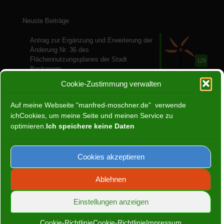
Neuste Beiträge
Antrag zur Ergänzung und Erweiterung der
Änderung Nr. 36 des
Flächennutzungsplanes der Stadt
129
Bockenem
28. Juli 2024
Cookie-Zustimmung verwalten
Ein Jahr ohne Atomenergie
Auf meine Webseite "manfred-moschner.de" verwende
30. April 2024
ichCookies, um meine Seite und meinen Service zu
66
optimieren.
Ich speichere keine Daten
Programm zur Europawahl: Was uns
schützt.
Cookies akzeptieren
133
11. März 2024
Ablehnen
Gründung des OV Bad
Salzdetfurth/Bockenem
Einstellungen anzeigen
105
25. Februar 2024
Cookie-Richtlinie
Cookie-Richtlinie
Impressum