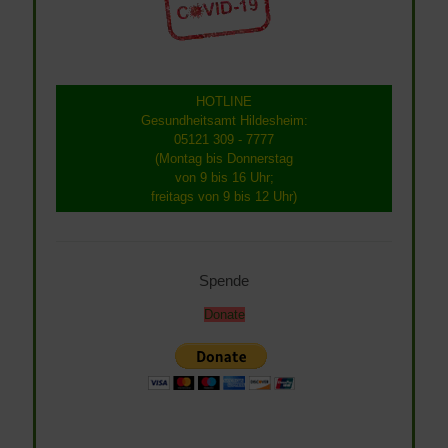
HOTLINE
Gesundheitsamt Hildesheim:
05121 309 - 7777
(Montag bis Donnerstag
von 9 bis 16 Uhr;
freitags von 9 bis 12 Uhr)
Spende
Donate