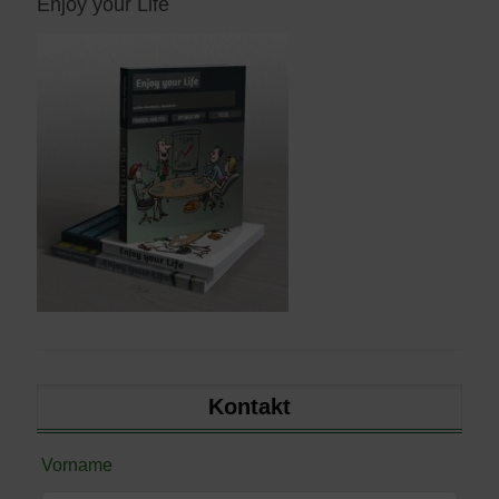
Enjoy your Life
Kontakt
Lass
Vorname
dieses