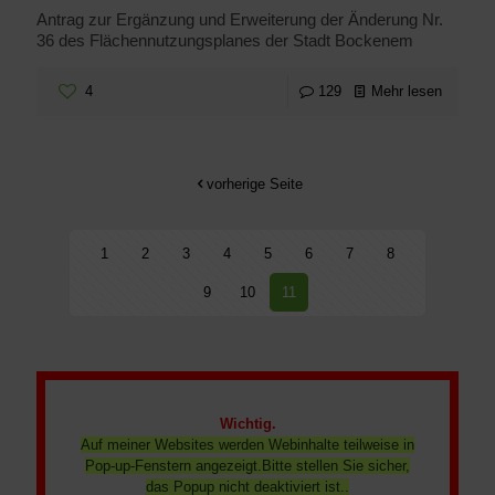
Antrag zur Ergänzung und Erweiterung der Änderung Nr.
36 des Flächennutzungsplanes der Stadt Bockenem
4
129
Mehr lesen
vorherige Seite
1
2
3
4
5
6
7
8
9
10
11
Wichtig.
Auf meiner Websites werden Webinhalte teilweise in
Pop-up-Fenstern angezeigt.Bitte stellen Sie sicher,
das Popup nicht deaktiviert ist..