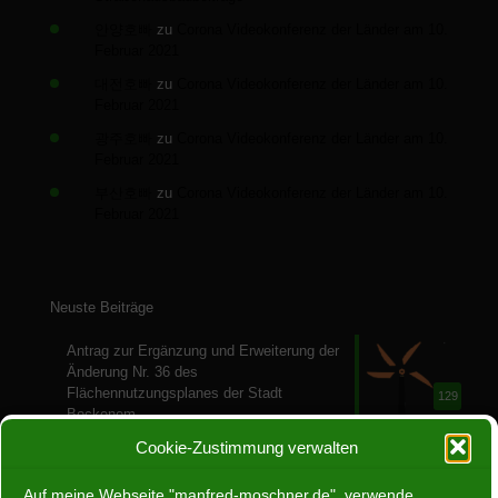
안양호빠
zu
Corona Videokonferenz der Länder am 10.
Februar 2021
대전호빠
zu
Corona Videokonferenz der Länder am 10.
Februar 2021
광주호빠
zu
Corona Videokonferenz der Länder am 10.
Februar 2021
부산호빠
zu
Corona Videokonferenz der Länder am 10.
Februar 2021
Neuste Beiträge
Antrag zur Ergänzung und Erweiterung der
Änderung Nr. 36 des
Flächennutzungsplanes der Stadt
129
Bockenem
28. Juli 2024
Cookie-Zustimmung verwalten
Ein Jahr ohne Atomenergie
Auf meine Webseite "manfred-moschner.de" verwende