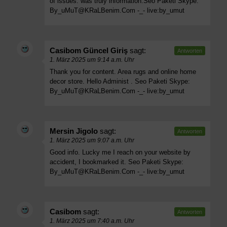
of issues. was truly information.Seo Paketi Skype:
By_uMuT@KRaLBenim.Com
-_- live:by_umut
Casibom Güncel Giriş
sagt:
Antworten
1. März 2025 um 9:14 a.m. Uhr
Thank you for content. Area rugs and online home
decor store. Hello Administ . Seo Paketi Skype:
By_uMuT@KRaLBenim.Com
-_- live:by_umut
Mersin Jigolo
sagt:
Antworten
1. März 2025 um 9:07 a.m. Uhr
Good info. Lucky me I reach on your website by
accident, I bookmarked it. Seo Paketi Skype:
By_uMuT@KRaLBenim.Com
-_- live:by_umut
Casibom
sagt:
Antworten
1. März 2025 um 7:40 a.m. Uhr