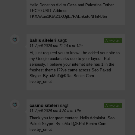
Hello Donation Aid to Gaza and Palestine Tether
TRC20 USD. Address:
TKXAAun1KtAZ1XQjtE7PAEnkutoNHnNJ6n
bahis siteleri
sagt:
Antworten
11. April 2025 um 11:14 p.m. Uhr
Hi, just required you to know I he added your site to
my Google bookmarks due to your layout. But
seriously, I believe your internet site has 1 in the
freshest theme I??ve came across.Seo Paketi
Skype:
By_uMuT@KRaLBenim.Com
-_-
live:by_umut
casino siteleri
sagt:
Antworten
11. April 2025 um 4:20 a.m. Uhr
Thank you for great content. Hello Administ. Seo
Paketi Skype:
By_uMuT@KRaLBenim.Com
-_-
live:by_umut