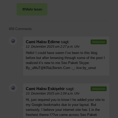
Mehr lesen
459 Comments
Cami Halısı Edirne
sagt:
Antworten
12. Dezember 2025 um 2:27 p.m. Uhr
Hello! I could have sworn I’ve been to this blog
before but after browsing through some of the post I
realized it’s new to me.Seo Paketi Skype:
By_uMuT@KRaLBenim.Com
-_- live:by_umut
Cami Halısı Eskişehir
sagt:
Antworten
10. Dezember 2025 um 1:04 a.m. Uhr
Hi, just required you to know I he added your site to
my Google bookmarks due to your layout. But
seriously, I believe your internet site has 1 in the
freshest theme I??ve came across.Seo Paketi