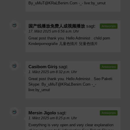
By_uMuT@KRaLBenim.Com
-_- live:by_umut
国产线播放免费人成视频播放
sagt:
Antworten
17. März 2025 um 6:56 a.m. Uhr
Great post thank you. Hello Administ . child porn
Kinderpornografie 儿童色情片 兒童色情片
Casibom Giriş
sagt:
Antworten
1. März 2025 um 8:32 p.m. Uhr
Great post thank you. Hello Administ . Seo Paketi
Skype:
By_uMuT@KRaLBenim.Com
-_-
live:by_umut
Mersin Jigolo
sagt:
Antworten
1. März 2025 um 8:25 p.m. Uhr
Everything is very open and very clear explanation