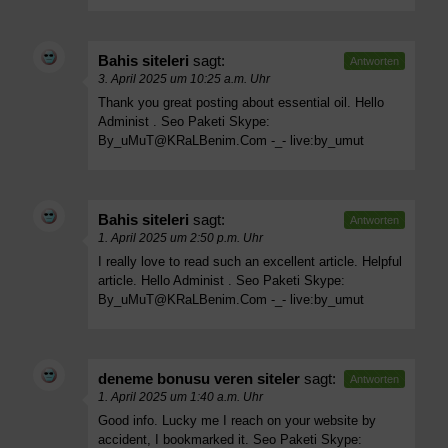
Bahis siteleri
sagt:
Antworten
3. April 2025 um 10:25 a.m. Uhr
Thank you great posting about essential oil. Hello
Administ . Seo Paketi Skype:
By_uMuT@KRaLBenim.Com
-_- live:by_umut
Bahis siteleri
sagt:
Antworten
1. April 2025 um 2:50 p.m. Uhr
I really love to read such an excellent article. Helpful
article. Hello Administ . Seo Paketi Skype:
By_uMuT@KRaLBenim.Com
-_- live:by_umut
deneme bonusu veren siteler
sagt:
Antworten
1. April 2025 um 1:40 a.m. Uhr
Good info. Lucky me I reach on your website by
accident, I bookmarked it. Seo Paketi Skype: