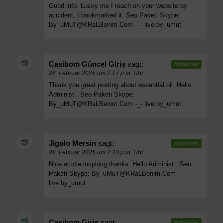
Good info. Lucky me I reach on your website by
accident, I bookmarked it. Seo Paketi Skype:
By_uMuT@KRaLBenim.Com
-_- live:by_umut
Casibom Güncel Giriş
sagt:
Antworten
28. Februar 2025 um 2:17 p.m. Uhr
Thank you great posting about essential oil. Hello
Administ . Seo Paketi Skype:
By_uMuT@KRaLBenim.Com
-_- live:by_umut
Jigolo Mersin
sagt:
Antworten
28. Februar 2025 um 2:10 p.m. Uhr
Nice article inspiring thanks. Hello Administ . Seo
Paketi Skype:
By_uMuT@KRaLBenim.Com
-_-
live:by_umut
Casibom Giriş
sagt:
Antworten