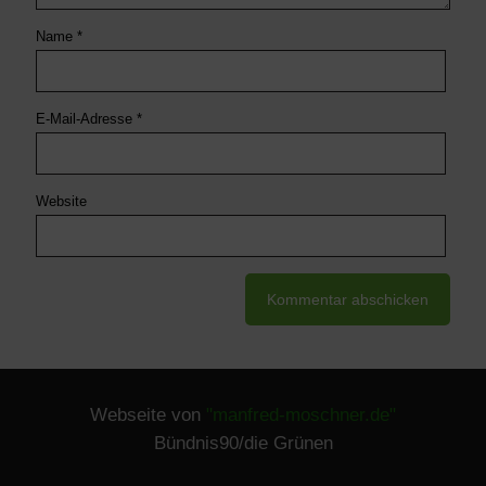
Name
*
E-Mail-Adresse
*
Website
Webseite von
"manfred-moschner.de"
Bündnis90/die Grünen