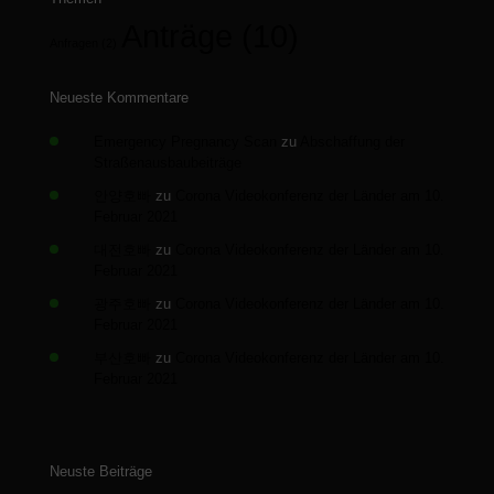
Anträge
(10)
Anfragen
(2)
Neueste Kommentare
Emergency Pregnancy Scan
zu
Abschaffung der
Straßenausbaubeiträge
안양호빠
zu
Corona Videokonferenz der Länder am 10.
Februar 2021
대전호빠
zu
Corona Videokonferenz der Länder am 10.
Februar 2021
광주호빠
zu
Corona Videokonferenz der Länder am 10.
Februar 2021
부산호빠
zu
Corona Videokonferenz der Länder am 10.
Februar 2021
Neuste Beiträge