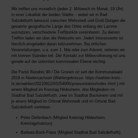
Wir treffen uns monatlich (jeden 2. Mittwoch im Monat, 19 Uhr)
in einer Lokalität der beiden Städte – wobei wir in Bad
Salzdetfurth bewusst zwischen Wehrstedt und Groß-Düngen die
gesamte geografische Länge des Ortes entlang der Lamme
ausnutzen, verschiedene Treffpunkte vereinbaren. Zu diesen
Treffen laden wir über die Webseite ein. Jede/r Interessierte ist
herzlich eingeladen daran teilzunehmen. Bei örtlichen
Veranstaltungen, u.a. zum 1. Mai oder zum Advent, nehmen wir
mit kleinen Ständen teil. Der Kontakt zur Mitbevölkerung ist uns
gerade auf der untersten kommunalen Ebene wichtig.
Die Partei Bündnis 90 / Die Grünen ist seit der Kommunalwahl
2019 in Niedersachsen (Wahlergebnisse:
https://wahlen.kreis-
hi.de/wahlen/20210912/03254005/praesentation/index.html
) mit
einem Mitglied im Kreistag Hildesheim, drei Mitgliedern im
Stadtrat Bad Salzdetfurth, zwei im Stadtrat Bockenem und mit
je einem Mitglied im Ortsrat Wehrstedt und im Ortsrat Bad
Salzdetfurth vertreten.
Peter Diefenbach (Mitglied Kreistag Hildesheim,
Kreistagsfraktion
)
Barbara Bock-Franz (Mitglied Stadtrat Bad Salzdetfurth)