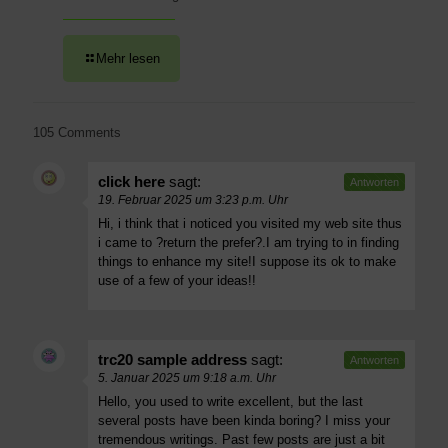
Mehr lesen
105 Comments
click here
sagt:
Antworten
19. Februar 2025 um 3:23 p.m. Uhr
Hi, i think that i noticed you visited my web site thus
i came to ?return the prefer?.I am trying to in finding
things to enhance my site!I suppose its ok to make
use of a few of your ideas!!
trc20 sample address
sagt:
Antworten
5. Januar 2025 um 9:18 a.m. Uhr
Hello, you used to write excellent, but the last
several posts have been kinda boring? I miss your
tremendous writings. Past few posts are just a bit