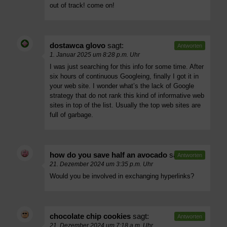
out of track! come on!
dostawca glovo
sagt:
Antworten
1. Januar 2025 um 8:28 p.m. Uhr
I was just searching for this info for some time. After
six hours of continuous Googleing, finally I got it in
your web site. I wonder what’s the lack of Google
strategy that do not rank this kind of informative web
sites in top of the list. Usually the top web sites are
full of garbage.
how do you save half an avocado
sagt:
Antworten
21. Dezember 2024 um 3:35 p.m. Uhr
Would you be involved in exchanging hyperlinks?
chocolate chip cookies
sagt:
Antworten
21. Dezember 2024 um 7:18 a.m. Uhr