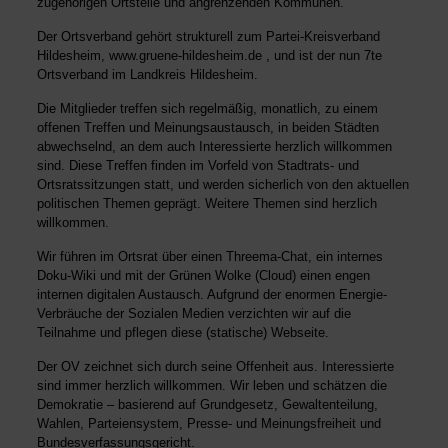
zugehörigen Ortsteile und angrenzenden Kommunen.
Der Ortsverband gehört strukturell zum Partei-Kreisverband
Hildesheim,
www.gruene
-hildesheim.de
, und ist der nun 7te
Ortsverband im Landkreis Hildesheim.
Die Mitglieder treffen sich regelmäßig, monatlich, zu einem
offenen Treffen und Meinungsaustausch, in beiden Städten
abwechselnd, an dem auch Interessierte herzlich willkommen
sind. Diese Treffen finden im Vorfeld von Stadtrats- und
Ortsratssitzungen statt, und werden sicherlich von den aktuellen
politischen Themen geprägt. Weitere Themen sind herzlich
willkommen.
Wir führen im Ortsrat über einen Threema-Chat, ein internes
Doku-Wiki und mit der Grünen Wolke (Cloud) einen engen
internen digitalen Austausch. Aufgrund der enormen Energie-
Verbräuche der Sozialen Medien verzichten wir auf die
Teilnahme und pflegen diese (statische) Webseite.
Der OV zeichnet sich durch seine Offenheit aus. Interessierte
sind immer herzlich willkommen. Wir leben und schätzen die
Demokratie – basierend auf Grundgesetz, Gewaltenteilung,
Wahlen, Parteiensystem, Presse- und Meinungsfreiheit und
Bundesverfassungsgericht.