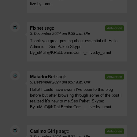
live:by_umut
Fixbet
sagt:
Antworten
5. Dezember 2024 um 9:58 a.m. Uhr
Thank you great posting about essential oil. Hello
Administ . Seo Paketi Skype:
By_uMuT@KRaLBenim.Com
-_- live:by_umut
MatadorBet
sagt:
Antworten
5. Dezember 2024 um 9:57 a.m. Uhr
Hello! I could have sworn I’ve been to this blog
before but after browsing through some of the post I
realized it’s new to me.Seo Paketi Skype:
By_uMuT@KRaLBenim.Com
-_- live:by_umut
Casimo Giriş
sagt:
Antworten
5. Dezember 2024 um 9:57 a.m. Uhr