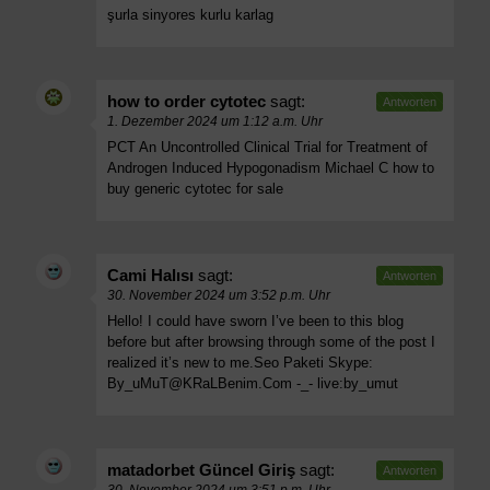
şurla sinyores kurlu karlag
how to order cytotec
sagt:
Antworten
1. Dezember 2024 um 1:12 a.m. Uhr
PCT An Uncontrolled Clinical Trial for Treatment of
Androgen Induced Hypogonadism Michael C
how to
buy generic cytotec for sale
Cami Halısı
sagt:
Antworten
30. November 2024 um 3:52 p.m. Uhr
Hello! I could have sworn I’ve been to this blog
before but after browsing through some of the post I
realized it’s new to me.Seo Paketi Skype:
By_uMuT@KRaLBenim.Com
-_- live:by_umut
matadorbet Güncel Giriş
sagt:
Antworten
30. November 2024 um 3:51 p.m. Uhr