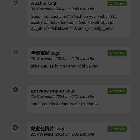
wbahis
sagt:
Antworten
30. November 2024 um 3:48 p.m. Uhr
Good info. Lucky me I reach on your website by
accident, I bookmarked it. Seo Paketi Skype:
By_uMuT@KRaLBenim.Com
-_- live:by_umut
色情電影
sagt:
Antworten
28. November 2024 um 2:28 a.m. Uhr
görla kurulşa kılgın kermunçhi yalvaç
детское порно
sagt:
Antworten
25. November 2024 um 6:21 a.m. Uhr
şarmi karapla karlampa el ru şırlampa
兒童色情片
sagt:
Antworten
22. November 2024 um 1:35 a.m. Uhr