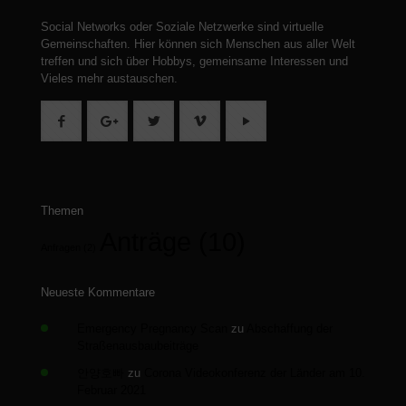
Social Networks oder Soziale Netzwerke sind virtuelle
Gemeinschaften.
Hier können sich Menschen aus aller Welt
treffen und sich über Hobbys, gemeinsame Interessen und
Vieles mehr austauschen.
Themen
Anträge
(10)
Anfragen
(2)
Neueste Kommentare
Emergency Pregnancy Scan
zu
Abschaffung der
Straßenausbaubeiträge
안양호빠
zu
Corona Videokonferenz der Länder am 10.
Februar 2021