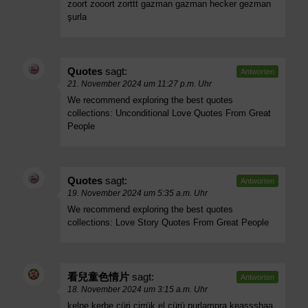
zoort zooort zorttt gazman gazman hecker gezman
şurla
Quotes
sagt:
Antworten
21. November 2024 um 11:27 p.m. Uhr
We recommend exploring the best quotes
collections:
Unconditional Love Quotes From Great
People
Quotes
sagt:
Antworten
19. November 2024 um 5:35 a.m. Uhr
We recommend exploring the best quotes
collections:
Love Story Quotes From Great People
看兒童色情片
sagt:
Antworten
18. November 2024 um 3:15 a.m. Uhr
kelpe kerbe çüri çirrük el çürü purlampra keassshaa