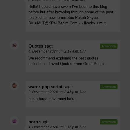
Hello! I could have sworn I’ve been to this blog
before but after browsing through some of the post I
realized it’s new to me.Seo Paketi Skype:
By_uMuT@KRaLBenim.Com
-_- live:by_umut
Quotes
sagt:
Antworten
4. Dezember 2024 um 2:19 a.m. Uhr
We recommend exploring the best quotes
collections:
Loved Quotes From Great People
warez php script
sagt:
Antworten
2. Dezember 2024 um 8:46 p.m. Uhr
hurka hırga mavi mavi hırka
porn
sagt:
Antworten
1. Dezember 2024 um 3:16 p.m. Uhr