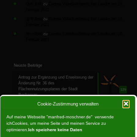
대전호빠
zu
Corona Videokonferenz der Länder am 10.
Februar 2021
광주호빠
zu
Corona Videokonferenz der Länder am 10.
Februar 2021
부산호빠
zu
Corona Videokonferenz der Länder am 10.
Februar 2021
Neuste Beiträge
Antrag zur Ergänzung und Erweiterung der
Änderung Nr. 36 des
Flächennutzungsplanes der Stadt
129
Bockenem
28. Juli 2024
Cookie-Zustimmung verwalten
Ein Jahr ohne Atomenergie
Auf meine Webseite "manfred-moschner.de" verwende
30. April 2024
ichCookies, um meine Seite und meinen Service zu
66
optimieren.
Ich speichere keine Daten