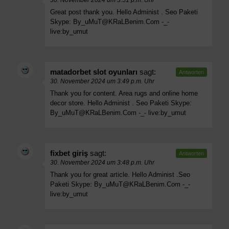
Great post thank you. Hello Administ . Seo Paketi
Skype:
By_uMuT@KRaLBenim.Com
-_-
live:by_umut
matadorbet slot oyunları
sagt:
Antworten
30. November 2024 um 3:49 p.m. Uhr
Thank you for content. Area rugs and online home
decor store. Hello Administ . Seo Paketi Skype:
By_uMuT@KRaLBenim.Com
-_- live:by_umut
fixbet giriş
sagt:
Antworten
30. November 2024 um 3:48 p.m. Uhr
Thank you for great article. Hello Administ .Seo
Paketi Skype:
By_uMuT@KRaLBenim.Com
-_-
live:by_umut