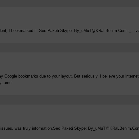
dent, I bookmarked it. Seo Paketi Skype:
By_uMuT@KRaLBenim.Com
-_- li
 my Google bookmarks due to your layout. But seriously, I believe your intern
by_umut
f issues. was truly information.Seo Paketi Skype:
By_uMuT@KRaLBenim.Co