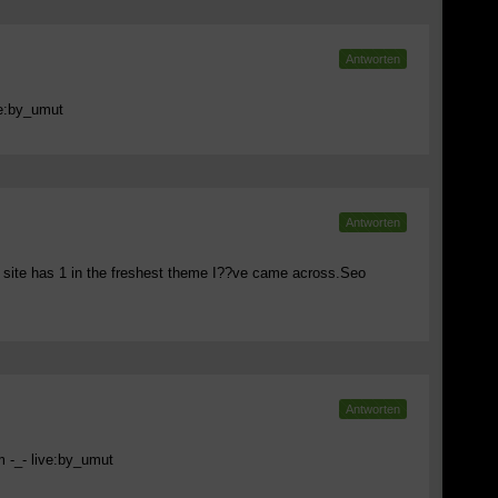
Antworten
ve:by_umut
Antworten
et site has 1 in the freshest theme I??ve came across.Seo
Antworten
m
-_- live:by_umut