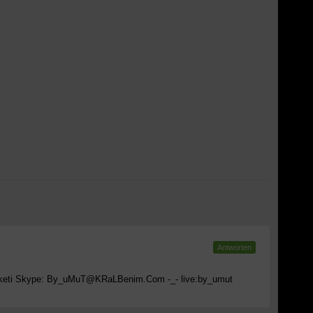
Antworten
aketi Skype:
By_uMuT@KRaLBenim.Com
-_- live:by_umut