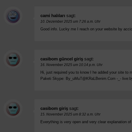
cami halıları
sagt:
10. Dezember 2025 um 7:26 a.m. Uhr
Good info. Lucky me I reach on your website by acci
casibom güncel giriş
sagt:
16. November 2025 um 10:14 p.m. Uhr
Hi, just required you to know I he added your site to
Paketi Skype:
By_uMuT@KRaLBenim.Com
-_- live:
casibom giriş
sagt:
15. November 2025 um 8:32 a.m. Uhr
Everything is very open and very clear explanation o