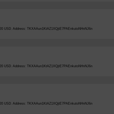
 TRC20 USD. Address: TKXAAun1KtAZ1XQjtE7PAEnkutoNHnNJ6n
 TRC20 USD. Address: TKXAAun1KtAZ1XQjtE7PAEnkutoNHnNJ6n
 TRC20 USD. Address: TKXAAun1KtAZ1XQjtE7PAEnkutoNHnNJ6n