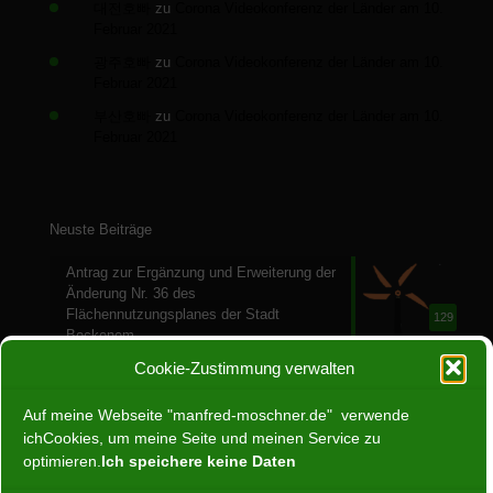
대전호빠
zu
Corona Videokonferenz der Länder am 10.
Februar 2021
광주호빠
zu
Corona Videokonferenz der Länder am 10.
Februar 2021
부산호빠
zu
Corona Videokonferenz der Länder am 10.
Februar 2021
Neuste Beiträge
Antrag zur Ergänzung und Erweiterung der
Änderung Nr. 36 des
Flächennutzungsplanes der Stadt
129
Bockenem
28. Juli 2024
Cookie-Zustimmung verwalten
Ein Jahr ohne Atomenergie
Auf meine Webseite "manfred-moschner.de" verwende
30. April 2024
ichCookies, um meine Seite und meinen Service zu
66
optimieren.
Ich speichere keine Daten