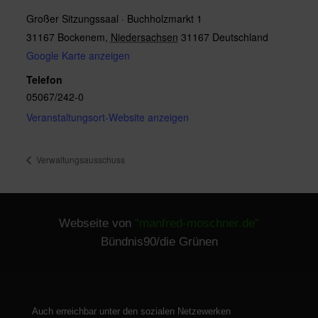
Großer Sitzungssaal · Buchholzmarkt 1
31167 Bockenem
,
Niedersachsen
31167
Deutschland
Google Karte anzeigen
Telefon
05067/242-0
Veranstaltungsort-Website anzeigen
Verwaltungsausschuss
Webseite von
"manfred-moschner.de"
Bündnis90/die Grünen
Auch erreichbar unter den sozialen Netzewerken