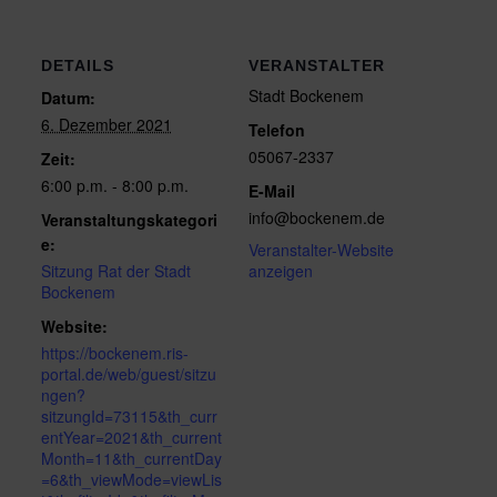
DETAILS
VERANSTALTER
Stadt Bockenem
Datum:
6. Dezember 2021
Telefon
05067-2337
Zeit:
6:00 p.m. - 8:00 p.m.
E-Mail
info@bockenem.de
Veranstaltungskategori
e:
Veranstalter-Website
Sitzung Rat der Stadt
anzeigen
Bockenem
Website:
https://bockenem.ris-
portal.de/web/guest/sitzu
ngen?
sitzungId=73115&th_curr
entYear=2021&th_current
Month=11&th_currentDay
=6&th_viewMode=viewLis