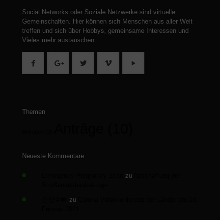
Social Networks oder Soziale Netzwerke sind virtuelle
Gemeinschaften.
Hier können sich Menschen aus aller Welt
treffen und sich über Hobbys, gemeinsame Interessen und
Vieles mehr austauschen.
Themen
Anträge
(10)
Anfragen
(2)
Neueste Kommentare
Emergency Pregnancy Scan
zu
Abschaffung der
Straßenausbaubeiträge
안양호빠
zu
Corona Videokonferenz der Länder am 10.
Februar 2021