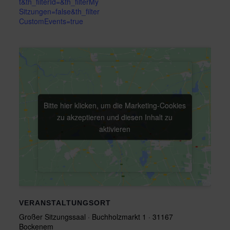
t&th_filterId=&th_filterMy
Sitzungen=false&th_filter
CustomEvents=true
Bitte hier klicken, um die Marketing-Cookies
Bitte hier klicken, um die Marketing-Cookies
zu akzeptieren und diesen Inhalt zu
zu akzeptieren und diesen Inhalt zu
aktivieren
aktivieren
VERANSTALTUNGSORT
Großer Sitzungssaal · Buchholzmarkt 1 · 31167
Bockenem